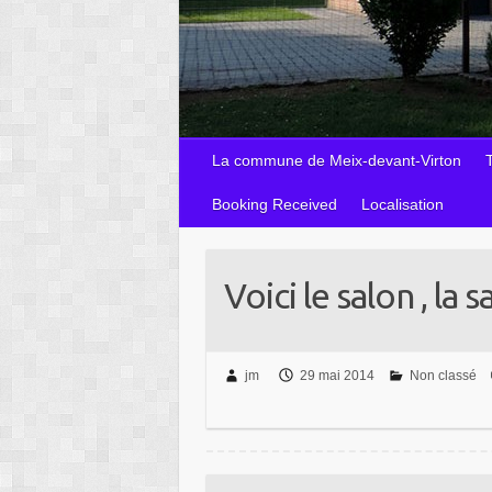
La commune de Meix-devant-Virton
T
Booking Received
Localisation
Voici le salon , la 
jm
29 mai 2014
Non classé