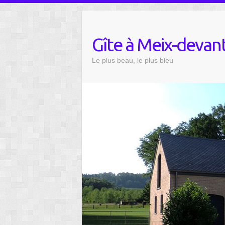
Skip
to
content
Gîte à Meix-devant
Le plus beau, le plus bleu