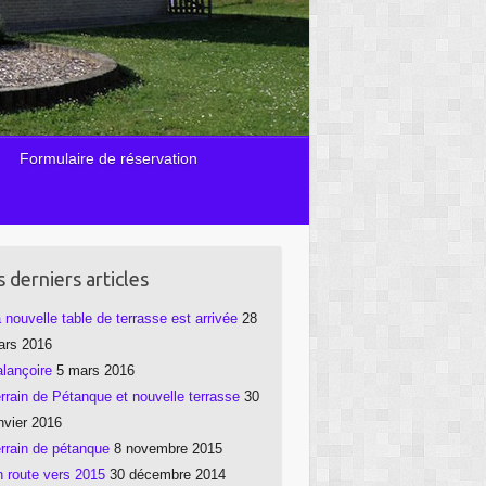
Formulaire de réservation
 derniers articles
 nouvelle table de terrasse est arrivée
28
ars 2016
lançoire
5 mars 2016
rrain de Pétanque et nouvelle terrasse
30
nvier 2016
rrain de pétanque
8 novembre 2015
 route vers 2015
30 décembre 2014