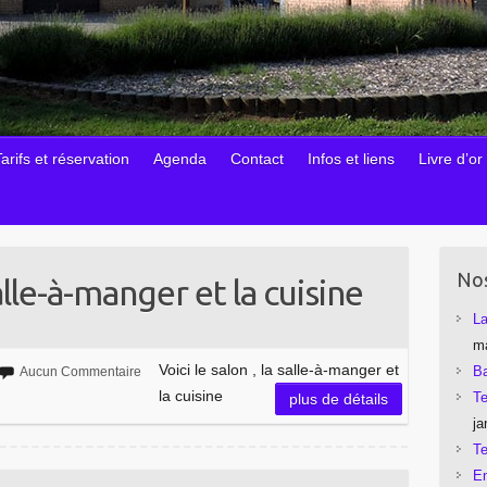
arifs et réservation
Agenda
Contact
Infos et liens
Livre d’or
Nos
salle-à-manger et la cuisine
La
m
Voici le salon , la salle-à-manger et
Ba
Aucun Commentaire
la cuisine
Te
plus de détails
ja
Te
En