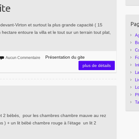
ite
Pa
devant-Virton et surtout la plus grande capacité ( 15
ctare entoure la villa et le tout sur un terrain tout plat,
Ag
Bo
Co
Présentation du gite
Fo
Aucun Commentaire
In
plus de détails
La
Li
Lo
Ph
Ta
s et 2 bébés, pour les chambres chambre mauve au rez
s ) + un lit bébé chambre rouge à l’étage un lit 2